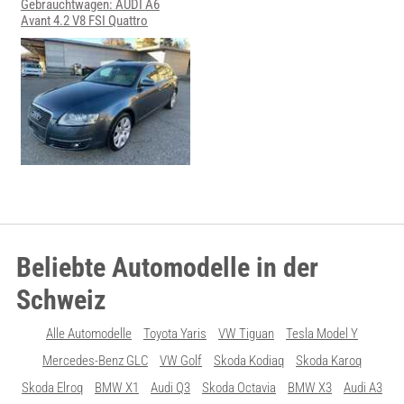
Gebrauchtwagen: AUDI A6
Avant 4.2 V8 FSI Quattro
Beliebte Automodelle in der
Schweiz
Alle Automodelle
Toyota Yaris
VW Tiguan
Tesla Model Y
Mercedes-Benz GLC
VW Golf
Skoda Kodiaq
Skoda Karoq
Skoda Elroq
BMW X1
Audi Q3
Skoda Octavia
BMW X3
Audi A3