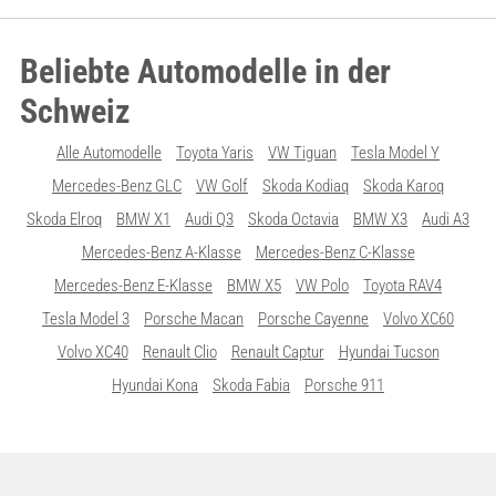
Beliebte Automodelle in der
Schweiz
Alle Automodelle
Toyota Yaris
VW Tiguan
Tesla Model Y
Mercedes-Benz GLC
VW Golf
Skoda Kodiaq
Skoda Karoq
Skoda Elroq
BMW X1
Audi Q3
Skoda Octavia
BMW X3
Audi A3
Mercedes-Benz A-Klasse
Mercedes-Benz C-Klasse
Mercedes-Benz E-Klasse
BMW X5
VW Polo
Toyota RAV4
Tesla Model 3
Porsche Macan
Porsche Cayenne
Volvo XC60
Volvo XC40
Renault Clio
Renault Captur
Hyundai Tucson
Hyundai Kona
Skoda Fabia
Porsche 911