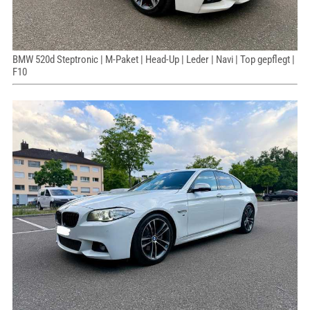
BMW 520d Steptronic | M-Paket | Head-Up | Leder | Navi | Top gepflegt |
F10