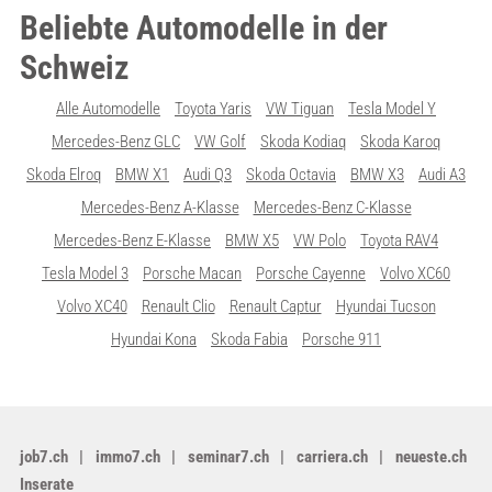
Beliebte Automodelle in der
Schweiz
Alle Automodelle
Toyota Yaris
VW Tiguan
Tesla Model Y
Mercedes-Benz GLC
VW Golf
Skoda Kodiaq
Skoda Karoq
Skoda Elroq
BMW X1
Audi Q3
Skoda Octavia
BMW X3
Audi A3
Mercedes-Benz A-Klasse
Mercedes-Benz C-Klasse
Mercedes-Benz E-Klasse
BMW X5
VW Polo
Toyota RAV4
Tesla Model 3
Porsche Macan
Porsche Cayenne
Volvo XC60
Volvo XC40
Renault Clio
Renault Captur
Hyundai Tucson
Hyundai Kona
Skoda Fabia
Porsche 911
job7.ch
immo7.ch
seminar7.ch
carriera.ch
neueste.ch
Inserate