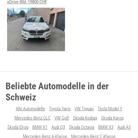
xDrive 40d, 19800 CHF
Beliebte Automodelle in der
Schweiz
Alle Automodelle
Toyota Yaris
VW Tiguan
Tesla Model Y
Mercedes-Benz GLC
VW Golf
Skoda Kodiaq
Skoda Karoq
Skoda Elroq
BMW X1
Audi Q3
Skoda Octavia
BMW X3
Audi A3
Mercedes-Benz A-Klasse
Mercedes-Benz C-Klasse