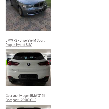
BMW x2 xDrive 25e M Sport,
Plug-in-Hybrid SUV
Gebrauchtwagen BMW 316ti
Compact - 28900 CHF