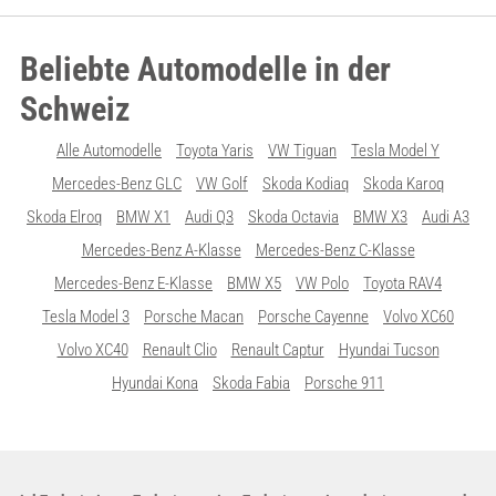
Beliebte Automodelle in der
Schweiz
Alle Automodelle
Toyota Yaris
VW Tiguan
Tesla Model Y
Mercedes-Benz GLC
VW Golf
Skoda Kodiaq
Skoda Karoq
Skoda Elroq
BMW X1
Audi Q3
Skoda Octavia
BMW X3
Audi A3
Mercedes-Benz A-Klasse
Mercedes-Benz C-Klasse
Mercedes-Benz E-Klasse
BMW X5
VW Polo
Toyota RAV4
Tesla Model 3
Porsche Macan
Porsche Cayenne
Volvo XC60
Volvo XC40
Renault Clio
Renault Captur
Hyundai Tucson
Hyundai Kona
Skoda Fabia
Porsche 911