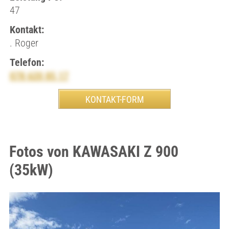
47
Kontakt:
. Roger
Telefon:
078 620 85 17
Fotos von KAWASAKI Z 900
(35kW)