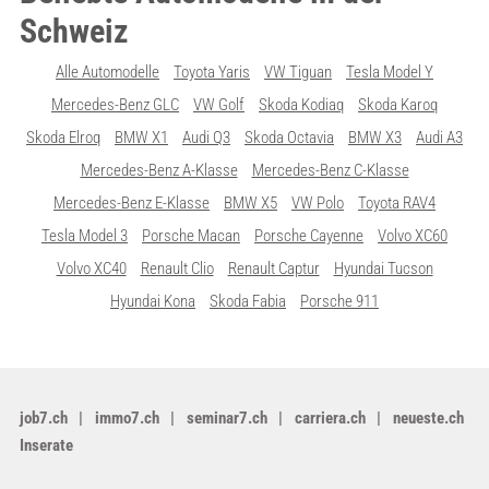
Schweiz
Alle Automodelle
Toyota Yaris
VW Tiguan
Tesla Model Y
Mercedes-Benz GLC
VW Golf
Skoda Kodiaq
Skoda Karoq
Skoda Elroq
BMW X1
Audi Q3
Skoda Octavia
BMW X3
Audi A3
Mercedes-Benz A-Klasse
Mercedes-Benz C-Klasse
Mercedes-Benz E-Klasse
BMW X5
VW Polo
Toyota RAV4
Tesla Model 3
Porsche Macan
Porsche Cayenne
Volvo XC60
Volvo XC40
Renault Clio
Renault Captur
Hyundai Tucson
Hyundai Kona
Skoda Fabia
Porsche 911
job7.ch
immo7.ch
seminar7.ch
carriera.ch
neueste.ch
Inserate