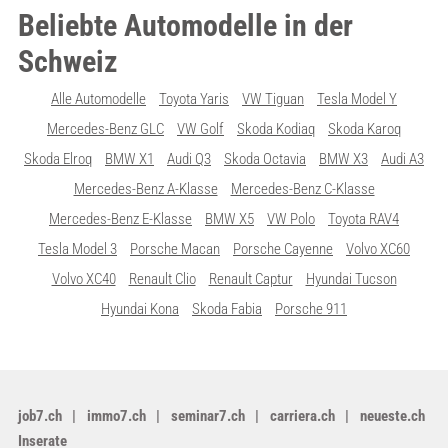
Beliebte Automodelle in der
Schweiz
Alle Automodelle
Toyota Yaris
VW Tiguan
Tesla Model Y
Mercedes-Benz GLC
VW Golf
Skoda Kodiaq
Skoda Karoq
Skoda Elroq
BMW X1
Audi Q3
Skoda Octavia
BMW X3
Audi A3
Mercedes-Benz A-Klasse
Mercedes-Benz C-Klasse
Mercedes-Benz E-Klasse
BMW X5
VW Polo
Toyota RAV4
Tesla Model 3
Porsche Macan
Porsche Cayenne
Volvo XC60
Volvo XC40
Renault Clio
Renault Captur
Hyundai Tucson
Hyundai Kona
Skoda Fabia
Porsche 911
job7.ch
immo7.ch
seminar7.ch
carriera.ch
neueste.ch
Inserate