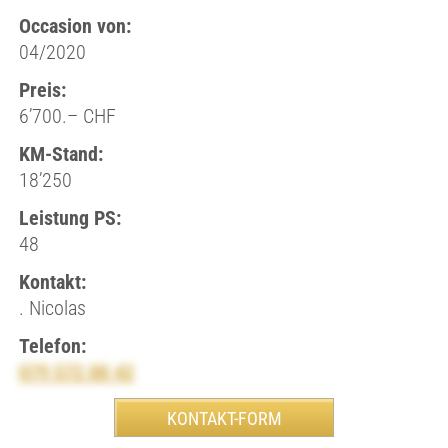
Occasion von:
04/2020
Preis:
6’700.– CHF
KM-Stand:
18’250
Leistung PS:
48
Kontakt:
. Nicolas
Telefon:
079 572 88 42