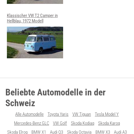
Klassischer VW T2 Camper in
Hellblau, 1972 Modell
Beliebte Automodelle in der
Schweiz
Alle Automodelle
Toyota Yaris
VW Tiguan
Tesla Model Y
Mercedes-Benz GLC
VW Golf
Skoda Kodiaq
Skoda Karoq
Skoda Elroq
BMW X1
Audi Q3
Skoda Octavia
BMW X3
Audi A3