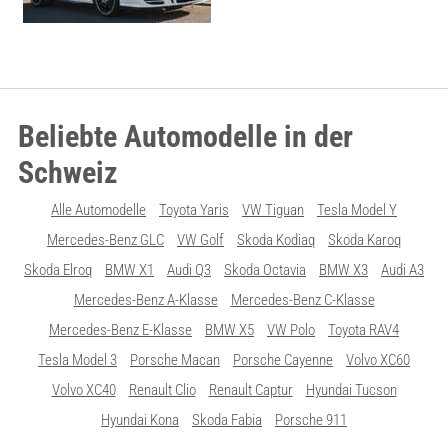
Beliebte Automodelle in der
Schweiz
Alle Automodelle
Toyota Yaris
VW Tiguan
Tesla Model Y
Mercedes-Benz GLC
VW Golf
Skoda Kodiaq
Skoda Karoq
Skoda Elroq
BMW X1
Audi Q3
Skoda Octavia
BMW X3
Audi A3
Mercedes-Benz A-Klasse
Mercedes-Benz C-Klasse
Mercedes-Benz E-Klasse
BMW X5
VW Polo
Toyota RAV4
Tesla Model 3
Porsche Macan
Porsche Cayenne
Volvo XC60
Volvo XC40
Renault Clio
Renault Captur
Hyundai Tucson
Hyundai Kona
Skoda Fabia
Porsche 911