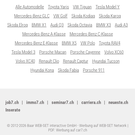
Alle Automodelle
Toyota Yaris
VW Tiguan
Tesla Model Y
Mercedes-Benz GLC
VW Golf
Skoda Kodiaq
Skoda Karoq
Skoda Elroq
BMW X1
Audi Q3
Skoda Octavia
BMW X3
Audi A3
Mercedes-Benz A-Klasse
Mercedes-Benz C-Klasse
Mercedes-Benz E-Klasse
BMW X5
VW Polo
Toyota RAV4
Tesla Model 3
Porsche Macan
Porsche Cayenne
Volvo XC60
Volvo XC40
Renault Clio
Renault Captur
Hyundai Tucson
Hyundai Kona
Skoda Fabia
Porsche 911
job7.ch
immo7.ch
seminar7.ch
carriera.ch
neueste.ch
Inserate
© 2012-2026 Baar WEB-SET interactive GmbH -
Werbung auf WEB-SET Network
|
PDF: Werbung auf car7.ch