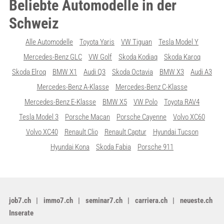
Beliebte Automodelle in der
Schweiz
Alle Automodelle
Toyota Yaris
VW Tiguan
Tesla Model Y
Mercedes-Benz GLC
VW Golf
Skoda Kodiaq
Skoda Karoq
Skoda Elroq
BMW X1
Audi Q3
Skoda Octavia
BMW X3
Audi A3
Mercedes-Benz A-Klasse
Mercedes-Benz C-Klasse
Mercedes-Benz E-Klasse
BMW X5
VW Polo
Toyota RAV4
Tesla Model 3
Porsche Macan
Porsche Cayenne
Volvo XC60
Volvo XC40
Renault Clio
Renault Captur
Hyundai Tucson
Hyundai Kona
Skoda Fabia
Porsche 911
job7.ch
immo7.ch
seminar7.ch
carriera.ch
neueste.ch
Inserate