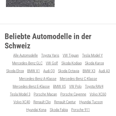
Beliebte Automodelle in der
Schweiz
Alle Automodelle
Toyota Yaris
VW Tiguan
Tesla Model Y
Mercedes-Benz GLC
VW Golf
Skoda Kodiaq
Skoda Karoq
Skoda Elroq
BMW X1
Audi Q3
Skoda Octavia
BMW X3
Audi A3
Mercedes-Benz A-Klasse
Mercedes-Benz C-Klasse
Mercedes-Benz E-Klasse
BMW X5
VW Polo
Toyota RAV4
Tesla Model 3
Porsche Macan
Porsche Cayenne
Volvo XC60
Volvo XC40
Renault Clio
Renault Captur
Hyundai Tucson
Hyundai Kona
Skoda Fabia
Porsche 911