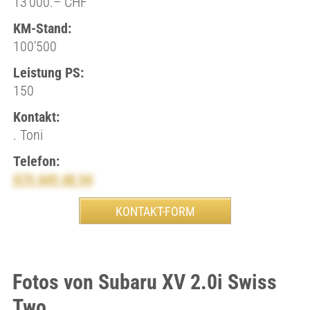
13’000.– CHF
KM-Stand:
100’500
Leistung PS:
150
Kontakt:
. Toni
Telefon:
079 449 48 94
Fotos von Subaru XV 2.0i Swiss
Two