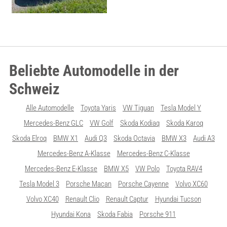
Beliebte Automodelle in der
Schweiz
Alle Automodelle
Toyota Yaris
VW Tiguan
Tesla Model Y
Mercedes-Benz GLC
VW Golf
Skoda Kodiaq
Skoda Karoq
Skoda Elroq
BMW X1
Audi Q3
Skoda Octavia
BMW X3
Audi A3
Mercedes-Benz A-Klasse
Mercedes-Benz C-Klasse
Mercedes-Benz E-Klasse
BMW X5
VW Polo
Toyota RAV4
Tesla Model 3
Porsche Macan
Porsche Cayenne
Volvo XC60
Volvo XC40
Renault Clio
Renault Captur
Hyundai Tucson
Hyundai Kona
Skoda Fabia
Porsche 911