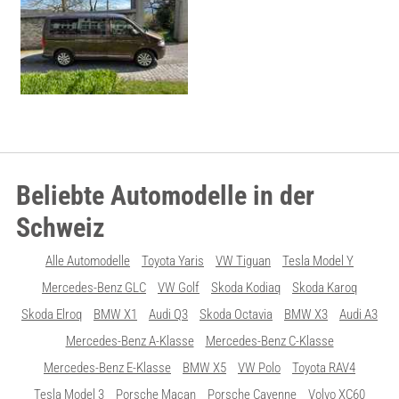
Beliebte Automodelle in der
Schweiz
Alle Automodelle
Toyota Yaris
VW Tiguan
Tesla Model Y
Mercedes-Benz GLC
VW Golf
Skoda Kodiaq
Skoda Karoq
Skoda Elroq
BMW X1
Audi Q3
Skoda Octavia
BMW X3
Audi A3
Mercedes-Benz A-Klasse
Mercedes-Benz C-Klasse
Mercedes-Benz E-Klasse
BMW X5
VW Polo
Toyota RAV4
Tesla Model 3
Porsche Macan
Porsche Cayenne
Volvo XC60