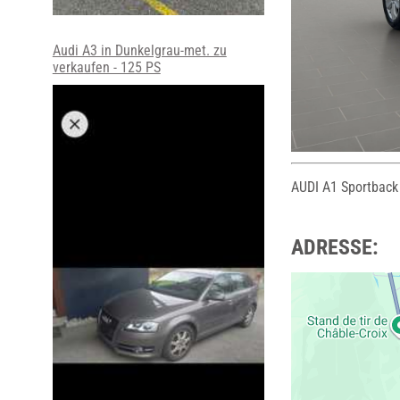
Audi A3 in Dunkelgrau-met. zu
verkaufen - 125 PS
AUDI A1 Sportback
ADRESSE: