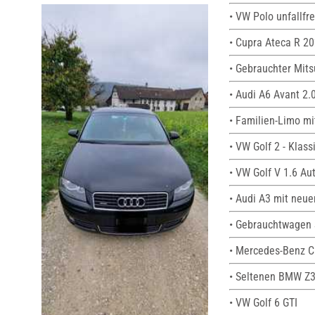
• VW Polo unfallfr
• Cupra Ateca R 202
• Gebrauchter Mits
• Audi A6 Avant 2.
• Familien-Limo m
• VW Golf 2 - Klas
• VW Golf V 1.6 Au
• Audi A3 mit neu
• Gebrauchtwagen 
• Mercedes-Benz C
• Seltenen BMW Z3
• VW Golf 6 GTI