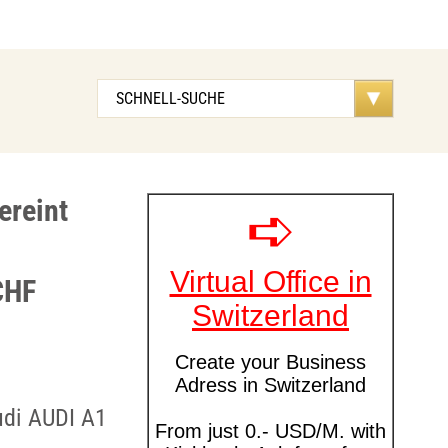
ereint
CHF
udi AUDI A1