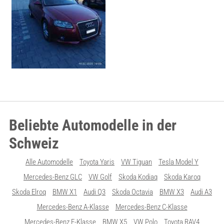
Beliebte Automodelle in der
Schweiz
Alle Automodelle
Toyota Yaris
VW Tiguan
Tesla Model Y
Mercedes-Benz GLC
VW Golf
Skoda Kodiaq
Skoda Karoq
Skoda Elroq
BMW X1
Audi Q3
Skoda Octavia
BMW X3
Audi A3
Mercedes-Benz A-Klasse
Mercedes-Benz C-Klasse
Mercedes-Benz E-Klasse
BMW X5
VW Polo
Toyota RAV4