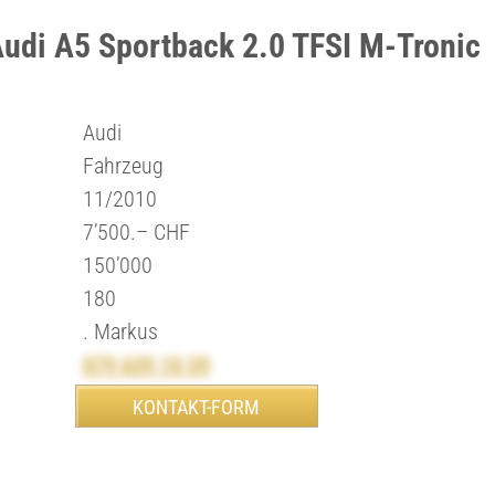
Audi A5 Sportback 2.0 TFSI M-Tronic
Audi
Fahrzeug
11/2010
7’500.– CHF
150’000
180
. Markus
079 639 10 59