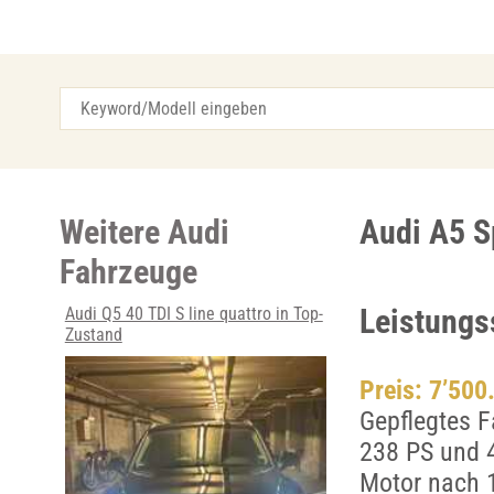
Weitere Audi
Audi A5 S
Fahrzeuge
Leistungs
Audi Q5 40 TDI S line quattro in Top-
Zustand
Preis: 7’500
Gepflegtes F
238 PS und 4
Motor nach 