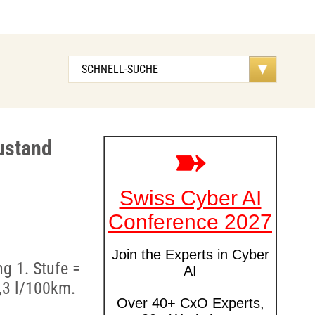
ustand
g 1. Stufe =
,3 l/100km.