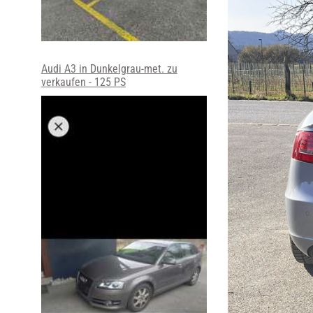
Audi A3 in Dunkelgrau-met. zu
verkaufen - 125 PS