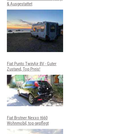
& Ausgestattet
Fiat Punto TwinAir 8V - Guter
Zustand, Top Preis!
Fiat Brstner Nexxo t660
Wohnmobil, top gepflegt