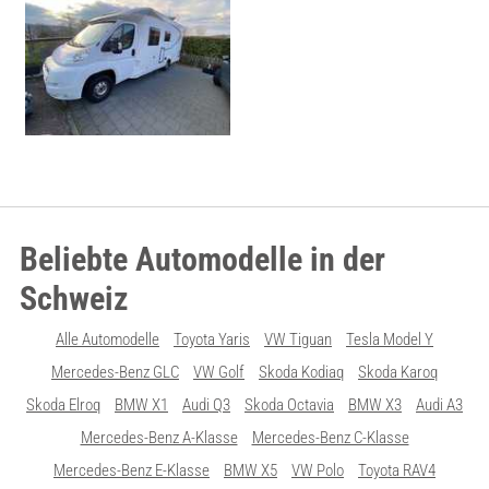
Beliebte Automodelle in der
Schweiz
Alle Automodelle
Toyota Yaris
VW Tiguan
Tesla Model Y
Mercedes-Benz GLC
VW Golf
Skoda Kodiaq
Skoda Karoq
Skoda Elroq
BMW X1
Audi Q3
Skoda Octavia
BMW X3
Audi A3
Mercedes-Benz A-Klasse
Mercedes-Benz C-Klasse
Mercedes-Benz E-Klasse
BMW X5
VW Polo
Toyota RAV4