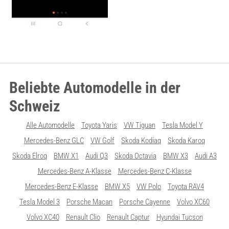
Beliebte Automodelle in der
Schweiz
Alle Automodelle
Toyota Yaris
VW Tiguan
Tesla Model Y
Mercedes-Benz GLC
VW Golf
Skoda Kodiaq
Skoda Karoq
Skoda Elroq
BMW X1
Audi Q3
Skoda Octavia
BMW X3
Audi A3
Mercedes-Benz A-Klasse
Mercedes-Benz C-Klasse
Mercedes-Benz E-Klasse
BMW X5
VW Polo
Toyota RAV4
Tesla Model 3
Porsche Macan
Porsche Cayenne
Volvo XC60
Volvo XC40
Renault Clio
Renault Captur
Hyundai Tucson