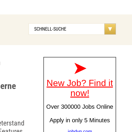
n
derne
terstand
Features,