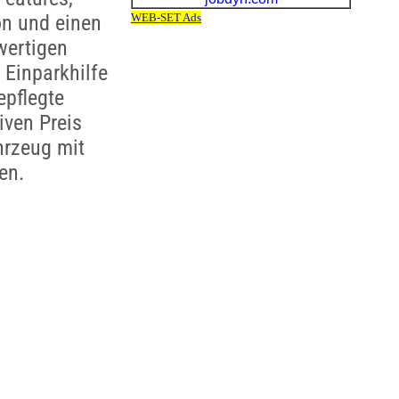
on und einen
wertigen
 Einparkhilfe
epflegte
iven Preis
hrzeug mit
en.