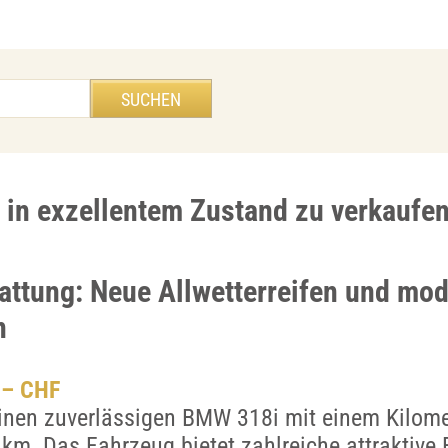
in exzellentem Zustand zu verkaufe
attung: Neue Allwetterreifen und mo
n
.– CHF
inen zuverlässigen BMW 318i mit einem Kilome
km. Das Fahrzeug bietet zahlreiche attraktive 