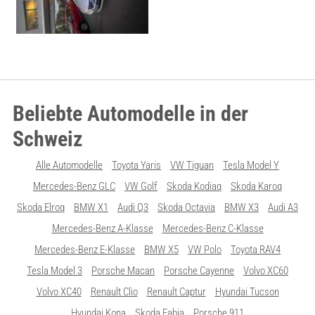
Beliebte Automodelle in der
Schweiz
Alle Automodelle
Toyota Yaris
VW Tiguan
Tesla Model Y
Mercedes-Benz GLC
VW Golf
Skoda Kodiaq
Skoda Karoq
Skoda Elroq
BMW X1
Audi Q3
Skoda Octavia
BMW X3
Audi A3
Mercedes-Benz A-Klasse
Mercedes-Benz C-Klasse
Mercedes-Benz E-Klasse
BMW X5
VW Polo
Toyota RAV4
Tesla Model 3
Porsche Macan
Porsche Cayenne
Volvo XC60
Volvo XC40
Renault Clio
Renault Captur
Hyundai Tucson
Hyundai Kona
Skoda Fabia
Porsche 911