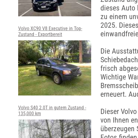
dieses Auto 
zu einem un
2025. Dieses
Volvo XC90 V8 Executive in Top-
einwandfreie
Zustand - Exportbereit
Die Ausstat
Schiebedach 
frisch abges
Wichtige War
Bremsscheib
erneuert. Au
Volvo S40 2.0T in gutem Zustand -
Dieser Volvo
135,000 km
von Ihnen en
überzeugen S
Fotos finden