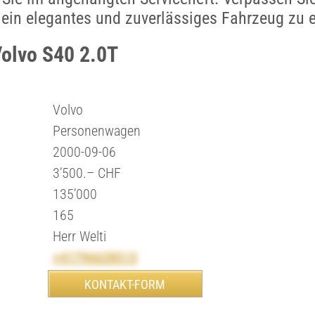
 ein elegantes und zuverlässiges Fahrzeug zu 
Volvo S40 2.0T
Volvo
Personenwagen
2000-09-06
3’500.– CHF
135’000
165
Herr Welti
+41796628513