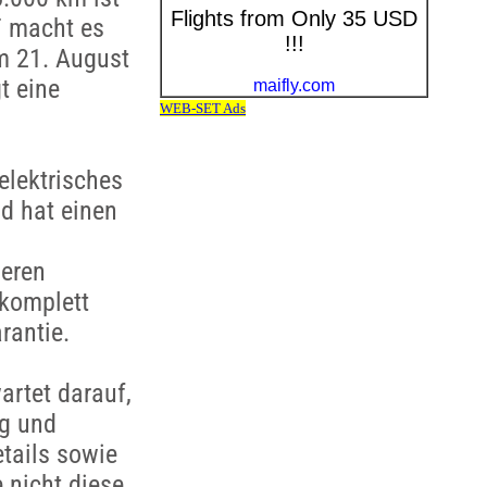
F macht es
m 21. August
t eine
elektrisches
d hat einen
deren
komplett
rantie.
artet darauf,
ug und
tails sowie
 nicht diese