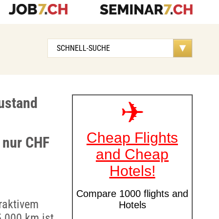
Zustand
, nur CHF
traktivem
.000 km ist