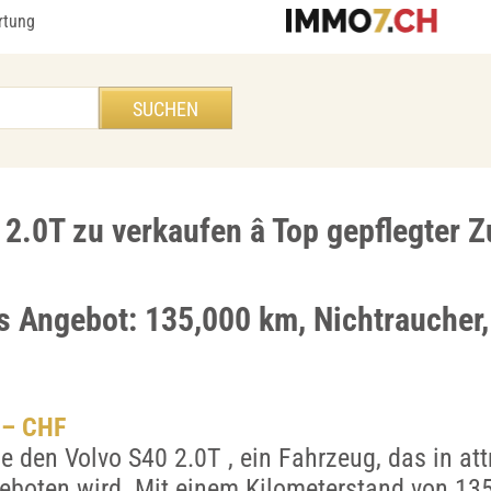
rtung
2.0T zu verkaufen â Top gepflegter 
es Angebot: 135,000 km, Nichtraucher
.– CHF
e den Volvo S40 2.0T , ein Fahrzeug, das in at
boten wird. Mit einem Kilometerstand von 135