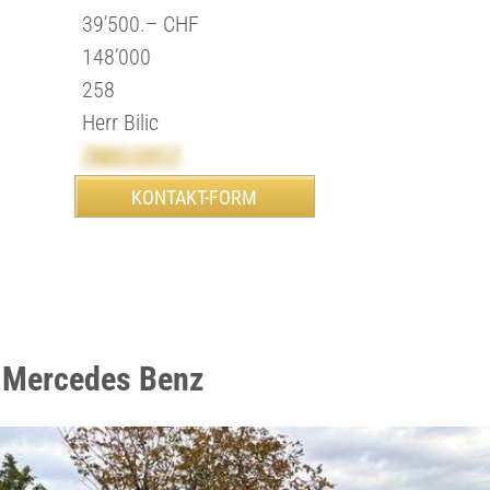
39’500.– CHF
148’000
258
Herr Bilic
788515917
 Mercedes Benz