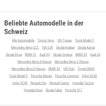
Beliebte Automodelle in der
Schweiz
Alle Automodelle
Toyota Yaris
VW Tiguan
Tesla Model Y
Mercedes-Benz GLC
VW Golf
Skoda Kodiaq
Skoda Karoq
Skoda Elroq
BMW X1
Audi Q3
Skoda Octavia
BMW X3
Audi A3
Mercedes-Benz A-Klasse
Mercedes-Benz C-Klasse
Mercedes-Benz E-Klasse
BMW X5
VW Polo
Toyota RAV4
Tesla Model 3
Porsche Macan
Porsche Cayenne
Volvo XC60
Volvo XC40
Renault Clio
Renault Captur
Hyundai Tucson
Hyundai Kona
Skoda Fabia
Porsche 911