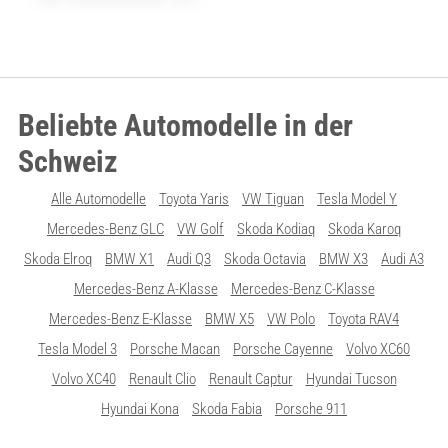
Beliebte Automodelle in der
Schweiz
Alle Automodelle
Toyota Yaris
VW Tiguan
Tesla Model Y
Mercedes-Benz GLC
VW Golf
Skoda Kodiaq
Skoda Karoq
Skoda Elroq
BMW X1
Audi Q3
Skoda Octavia
BMW X3
Audi A3
Mercedes-Benz A-Klasse
Mercedes-Benz C-Klasse
Mercedes-Benz E-Klasse
BMW X5
VW Polo
Toyota RAV4
Tesla Model 3
Porsche Macan
Porsche Cayenne
Volvo XC60
Volvo XC40
Renault Clio
Renault Captur
Hyundai Tucson
Hyundai Kona
Skoda Fabia
Porsche 911