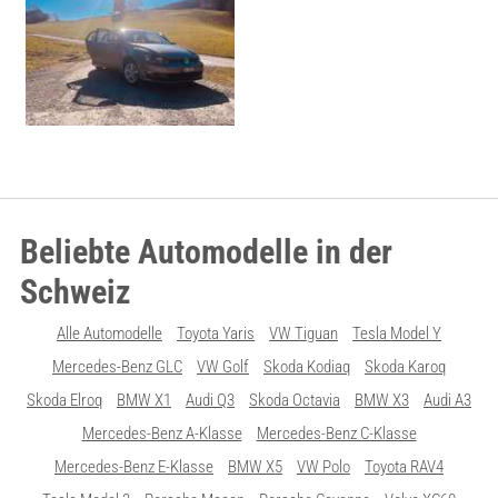
Beliebte Automodelle in der
Schweiz
Alle Automodelle
Toyota Yaris
VW Tiguan
Tesla Model Y
Mercedes-Benz GLC
VW Golf
Skoda Kodiaq
Skoda Karoq
Skoda Elroq
BMW X1
Audi Q3
Skoda Octavia
BMW X3
Audi A3
Mercedes-Benz A-Klasse
Mercedes-Benz C-Klasse
Mercedes-Benz E-Klasse
BMW X5
VW Polo
Toyota RAV4