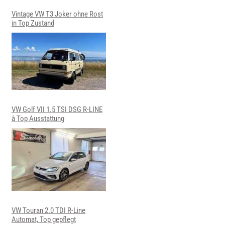
Vintage VW T3 Joker ohne Rost
in Top Zustand
VW Golf VII 1.5 TSI DSG R-LINE
â Top Ausstattung
VW Touran 2.0 TDI R-Line
Automat, Top gepflegt