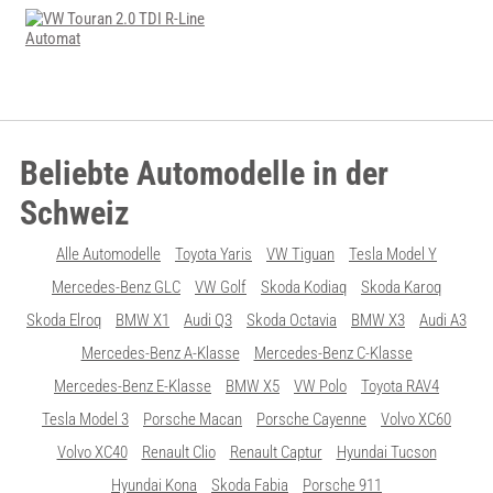
Beliebte Automodelle in der
Schweiz
Alle Automodelle
Toyota Yaris
VW Tiguan
Tesla Model Y
Mercedes-Benz GLC
VW Golf
Skoda Kodiaq
Skoda Karoq
Skoda Elroq
BMW X1
Audi Q3
Skoda Octavia
BMW X3
Audi A3
Mercedes-Benz A-Klasse
Mercedes-Benz C-Klasse
Mercedes-Benz E-Klasse
BMW X5
VW Polo
Toyota RAV4
Tesla Model 3
Porsche Macan
Porsche Cayenne
Volvo XC60
Volvo XC40
Renault Clio
Renault Captur
Hyundai Tucson
Hyundai Kona
Skoda Fabia
Porsche 911