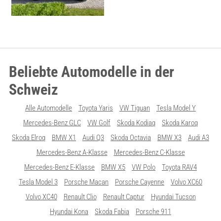
Beliebte Automodelle in der
Schweiz
Alle Automodelle
Toyota Yaris
VW Tiguan
Tesla Model Y
Mercedes-Benz GLC
VW Golf
Skoda Kodiaq
Skoda Karoq
Skoda Elroq
BMW X1
Audi Q3
Skoda Octavia
BMW X3
Audi A3
Mercedes-Benz A-Klasse
Mercedes-Benz C-Klasse
Mercedes-Benz E-Klasse
BMW X5
VW Polo
Toyota RAV4
Tesla Model 3
Porsche Macan
Porsche Cayenne
Volvo XC60
Volvo XC40
Renault Clio
Renault Captur
Hyundai Tucson
Hyundai Kona
Skoda Fabia
Porsche 911