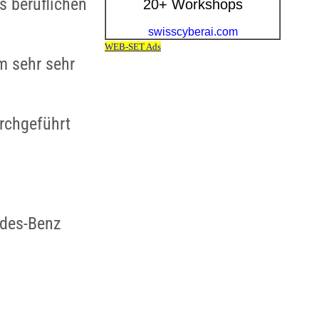
s beruflichen
m sehr sehr
rchgeführt
edes-Benz