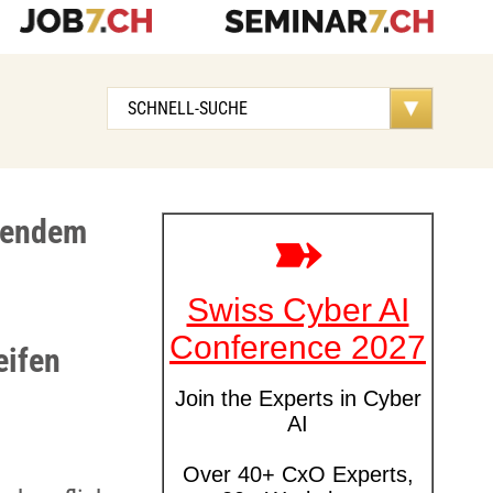
gendem
eifen