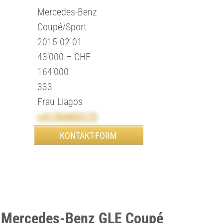
Mercedes-Benz
Coupé/Sport
2015-02-01
43’000.– CHF
164’000
333
Frau Liagos
+41783003173
n Mercedes-Benz GLE Coupé