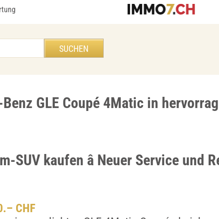
rtung
Benz GLE Coupé 4Matic in hervorra
um-SUV kaufen â Neuer Service und R
00.– CHF