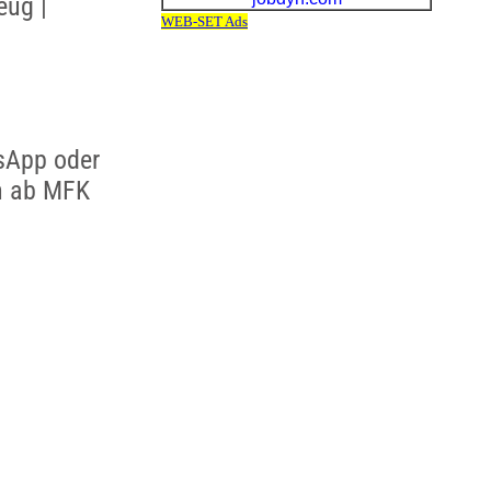
eug |
sApp oder
h ab MFK