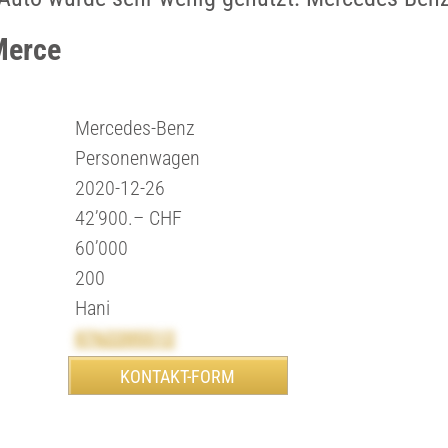
Merce
Mercedes-Benz
Personenwagen
2020-12-26
42’900.– CHF
60’000
200
Hani
0762205512