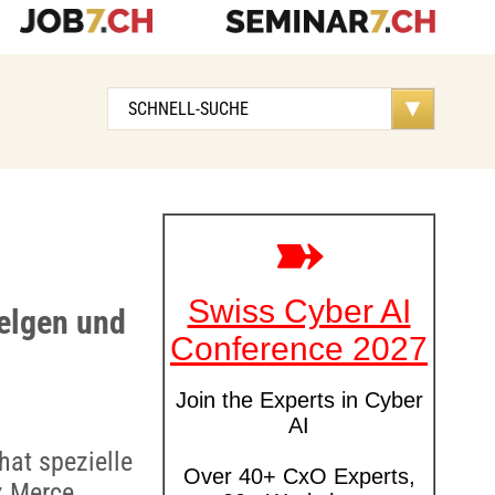
elgen und
hat spezielle
z Merce