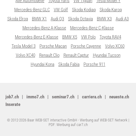
Alle Automodelle
Toyota Yaris
VW Tiguan
Tesla Model Y
Mercedes-Benz GLC
VW Golf
Skoda Kodiaq
Skoda Karoq
Skoda Elroq
BMW X1
Audi Q3
Skoda Octavia
BMW X3
Audi A3
Mercedes-Benz A-Klasse
Mercedes-Benz C-Klasse
Mercedes-Benz E-Klasse
BMW X5
VW Polo
Toyota RAV4
Tesla Model 3
Porsche Macan
Porsche Cayenne
Volvo XC60
Volvo XC40
Renault Clio
Renault Captur
Hyundai Tucson
Hyundai Kona
Skoda Fabia
Porsche 911
job7.ch
immo7.ch
seminar7.ch
carriera.ch
neueste.ch
Inserate
© 2012-2026 Baar WEB-SET interactive GmbH -
Werbung auf WEB-SET Network
|
PDF: Werbung auf car7.ch