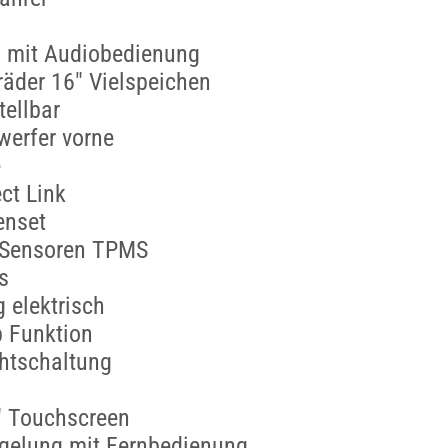
d mit Audiobedienung
räder 16" Vielspeichen
tellbar
werfer vorne
e
ct Link
enset
-Sensoren TPMS
s
 elektrisch
p Funktion
htschaltung
" Touchscreen
egelung mit Fernbedienung