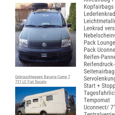
Kopfairbags
Lederlenkra
Leichtmetall
Lenkrad vers
Nebelschein
Pack Loung
Pack Uconne
Reifen-Pann
Reifendruck
Seitenairbag
Gebrauchtwagen Bavaria-Camp T
Servolenkung
731 LC Fiat Ducato
Start + Stop
Tagesfahrlic
Tempomat
Uconnect/ 7
Zentralverri