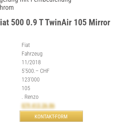
Chrom
iat 500 0.9 T TwinAir 105 Mirror
Fiat
Fahrzeug
11/2018
5’500.– CHF
123’000
105
. Renzo
079 413 26 86