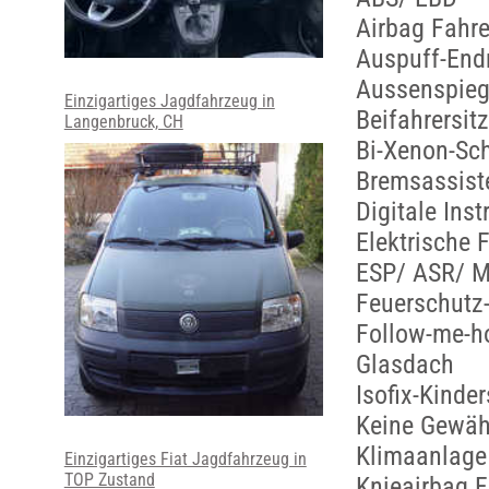
Airbag Fahre
Auspuff-End
Aussenspieg
Einzigartiges Jagdfahrzeug in
Beifahrersit
Langenbruck, CH
Bi-Xenon-Sc
Bremsassist
Digitale Ins
Elektrische 
ESP/ ASR/ M
Feuerschutz-
Follow-me-h
Glasdach
Isofix-Kinde
Keine Gewäh
Klimaanlage 
Einzigartiges Fiat Jagdfahrzeug in
TOP Zustand
Knieairbag F