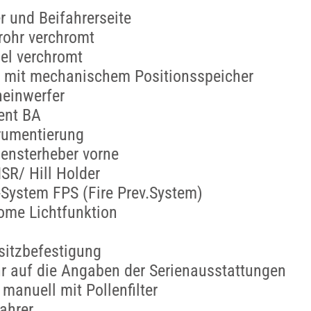
r und Beifahrerseite
rohr verchromt
el verchromt
z mit mechanischem Positionsspeicher
heinwerfer
ent BA
trumentierung
Fensterheber vorne
SR/ Hill Holder
System FPS (Fire Prev.System)
ome Lichtfunktion
rsitzbefestigung
r auf die Angaben der Serienausstattungen
manuell mit Pollenfilter
ahrer