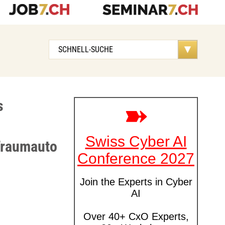
s
 Traumauto