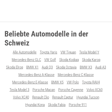
Beliebte Automodelle in der
Schweiz
Alle Automodelle
Toyota Yaris
VW Tiguan
Tesla Model Y
Mercedes-Benz GLC
VW Golf
Skoda Kodiaq
Skoda Karoq
Skoda Elroq
BMW X1
Audi Q3
Skoda Octavia
BMW X3
Audi A3
Mercedes-Benz A-Klasse
Mercedes-Benz C-Klasse
Mercedes-Benz E-Klasse
BMW X5
VW Polo
Toyota RAV4
Tesla Model 3
Porsche Macan
Porsche Cayenne
Volvo XC60
Volvo XC40
Renault Clio
Renault Captur
Hyundai Tucson
Hyundai Kona
Skoda Fabia
Porsche 911