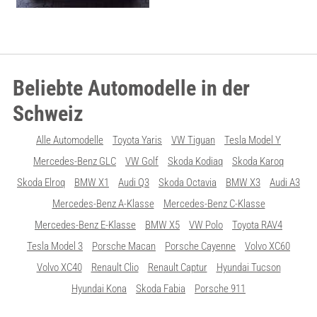
Beliebte Automodelle in der
Schweiz
Alle Automodelle
Toyota Yaris
VW Tiguan
Tesla Model Y
Mercedes-Benz GLC
VW Golf
Skoda Kodiaq
Skoda Karoq
Skoda Elroq
BMW X1
Audi Q3
Skoda Octavia
BMW X3
Audi A3
Mercedes-Benz A-Klasse
Mercedes-Benz C-Klasse
Mercedes-Benz E-Klasse
BMW X5
VW Polo
Toyota RAV4
Tesla Model 3
Porsche Macan
Porsche Cayenne
Volvo XC60
Volvo XC40
Renault Clio
Renault Captur
Hyundai Tucson
Hyundai Kona
Skoda Fabia
Porsche 911