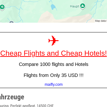
ahrzeuge
uring, Perfekt gepflegt, 14500 CHF