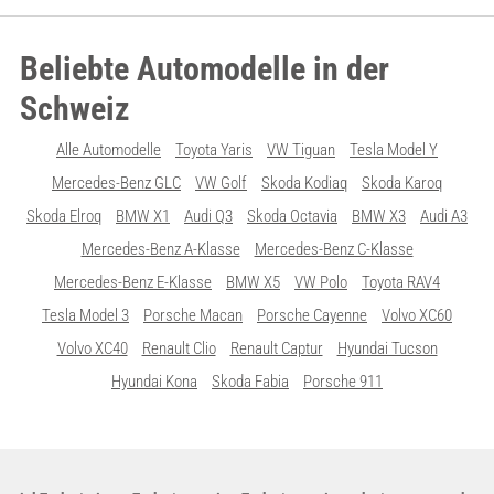
Beliebte Automodelle in der
Schweiz
Alle Automodelle
Toyota Yaris
VW Tiguan
Tesla Model Y
Mercedes-Benz GLC
VW Golf
Skoda Kodiaq
Skoda Karoq
Skoda Elroq
BMW X1
Audi Q3
Skoda Octavia
BMW X3
Audi A3
Mercedes-Benz A-Klasse
Mercedes-Benz C-Klasse
Mercedes-Benz E-Klasse
BMW X5
VW Polo
Toyota RAV4
Tesla Model 3
Porsche Macan
Porsche Cayenne
Volvo XC60
Volvo XC40
Renault Clio
Renault Captur
Hyundai Tucson
Hyundai Kona
Skoda Fabia
Porsche 911