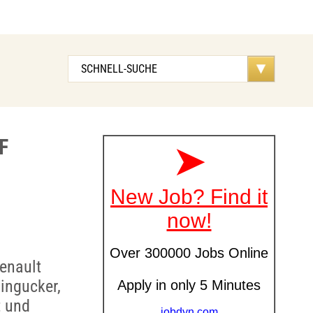
F
enault
Hingucker,
t und