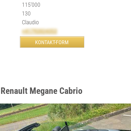
115’000
130
Claudio
+41792024353
 Renault Megane Cabrio