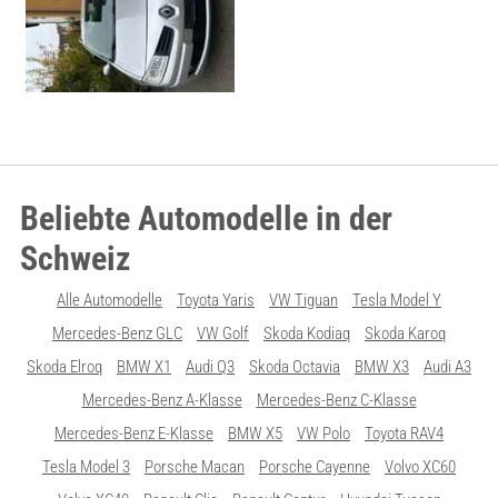
Beliebte Automodelle in der
Schweiz
Alle Automodelle
Toyota Yaris
VW Tiguan
Tesla Model Y
Mercedes-Benz GLC
VW Golf
Skoda Kodiaq
Skoda Karoq
Skoda Elroq
BMW X1
Audi Q3
Skoda Octavia
BMW X3
Audi A3
Mercedes-Benz A-Klasse
Mercedes-Benz C-Klasse
Mercedes-Benz E-Klasse
BMW X5
VW Polo
Toyota RAV4
Tesla Model 3
Porsche Macan
Porsche Cayenne
Volvo XC60