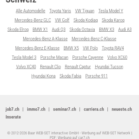
Alle Automodelle
Toyota Yaris
VW Tiguan
Tesla Model Y
Mercedes-Benz GLC
VW Golf
Skoda Kodiaq
Skoda Karoq
Skoda Elroq
BMW X1
Audi Q3
Skoda Octavia
BMW X3
Audi A3
Mercedes-Benz A-Klasse
Mercedes-Benz C-Klasse
Mercedes-Benz E-Klasse
BMW X5
VW Polo
Toyota RAV4
Tesla Model 3
Porsche Macan
Porsche Cayenne
Volvo XC60
Volvo XC40
Renault Clio
Renault Captur
Hyundai Tucson
Hyundai Kona
Skoda Fabia
Porsche 911
job7.ch
immo7.ch
seminar7.ch
carriera.ch
neueste.ch
Inserate
© 2012-2026 Baar WEB-SET interactive GmbH -
Werbung auf WEB-SET Network
|
PDF: Werbung auf car7.ch