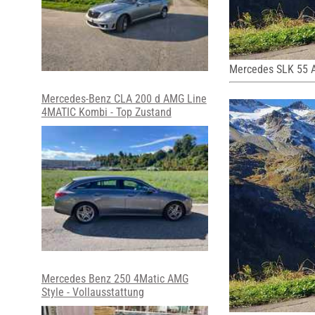
Mercedes SLK 55
Mercedes-Benz CLA 200 d AMG Line
4MATIC Kombi - Top Zustand
Mercedes Benz 250 4Matic AMG
Style - Vollausstattung