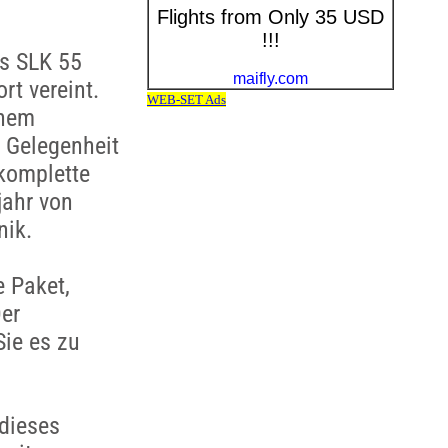
es SLK 55
rt vereint.
inem
 Gelegenheit
 komplette
jahr von
nik.
e Paket,
Der
Sie es zu
dieses