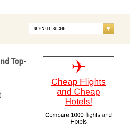
und Top-
t