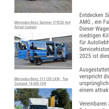
Entdecken S
AMG , ein Fa
Mercedes-Benz Sprinter 319CDI 4x4
Allrad Camper
Dieser Wagen
niedrigen Ki
für Autolieb
Servicehisto
2025 ist die
Ausgestattet
verspricht d
Mercedes-Benz 313 CDI LKW - Top
ursprünglich
Zustand, 16,000 CHF
einem attrak
Vereinbaren 