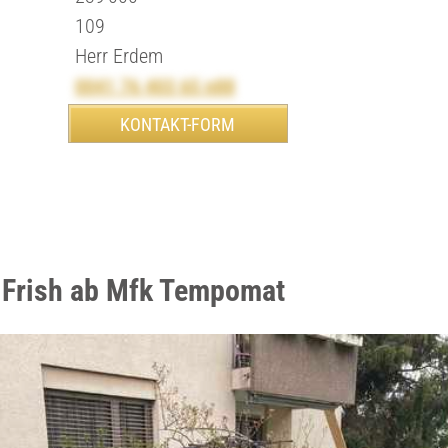
109
Herr Erdem
0041 76 403 65 n88
 Frish ab Mfk Tempomat