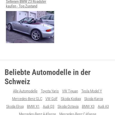
Seltenen BMW Z3 Roadster
kaufen - Top Zustand
Beliebte Automodelle in der
Schweiz
Alle Automodelle
Toyota Yaris
VW Tiguan
Tesla Model Y
Mercedes-Benz GLC
VW Golf
Skoda Kodiaq
Skoda Karoq
Skoda Elroq
BMW X1
Audi Q3
Skoda Octavia
BMW X3
Audi A3
Mercedes-Benz A-Klasse
Mercedes-Benz C-Klasse