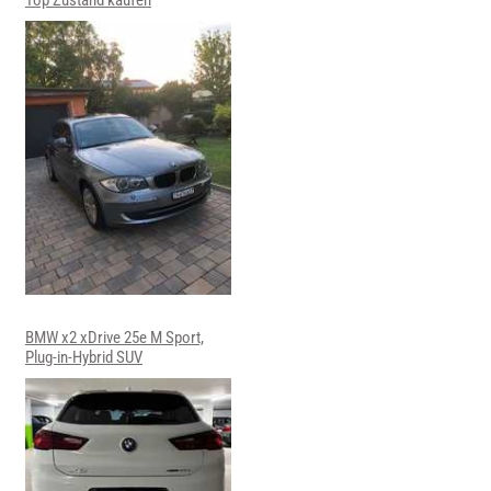
BMW x2 xDrive 25e M Sport,
Plug-in-Hybrid SUV