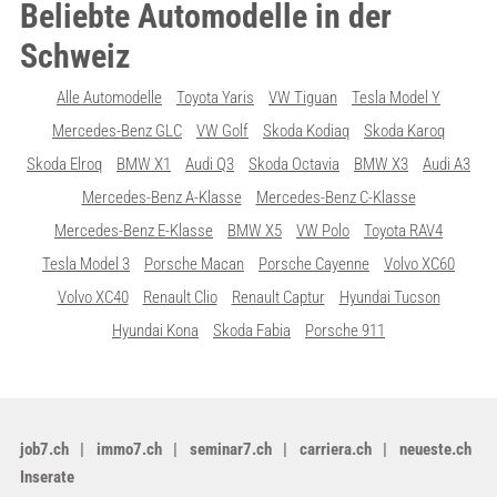
Beliebte Automodelle in der
Schweiz
Alle Automodelle
Toyota Yaris
VW Tiguan
Tesla Model Y
Mercedes-Benz GLC
VW Golf
Skoda Kodiaq
Skoda Karoq
Skoda Elroq
BMW X1
Audi Q3
Skoda Octavia
BMW X3
Audi A3
Mercedes-Benz A-Klasse
Mercedes-Benz C-Klasse
Mercedes-Benz E-Klasse
BMW X5
VW Polo
Toyota RAV4
Tesla Model 3
Porsche Macan
Porsche Cayenne
Volvo XC60
Volvo XC40
Renault Clio
Renault Captur
Hyundai Tucson
Hyundai Kona
Skoda Fabia
Porsche 911
job7.ch
immo7.ch
seminar7.ch
carriera.ch
neueste.ch
Inserate