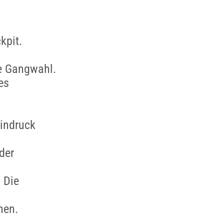
kpit.
ie Gangwahl.
es
Eindruck
der
 Die
hen.