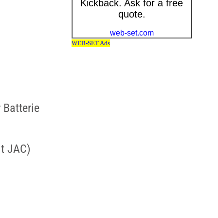
 Batterie
it JAC)