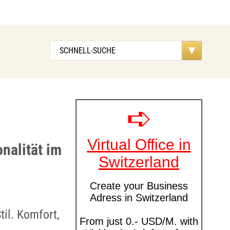
nalität im
il. Komfort,