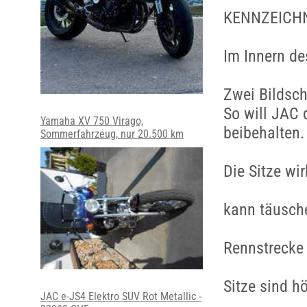
KENNZEICHN
Im Innern de
Zwei Bildsch
So will JAC 
Yamaha XV 750 Virago,
beibehalten.
Sommerfahrzeug, nur 20.500 km
Die Sitze wi
kann täusche
Rennstrecke 
Sitze sind h
JAC e-JS4 Elektro SUV Rot Metallic -