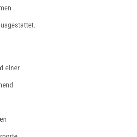
mmen
usgestattet.
d einer
chend
den
sporte