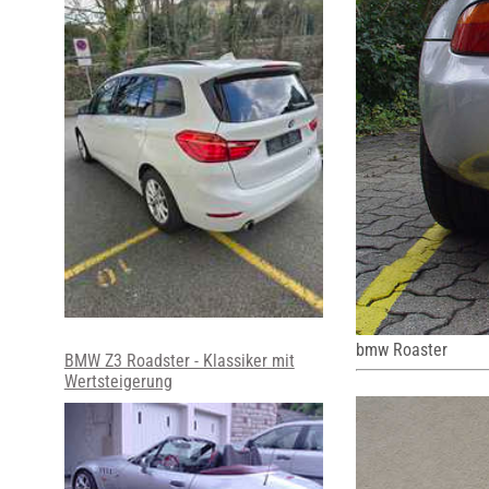
bmw Roaster
BMW Z3 Roadster - Klassiker mit
Wertsteigerung