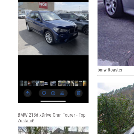
bmw Roaster
BMW 218d xDrive Gran Tourer - Top
Zustand!