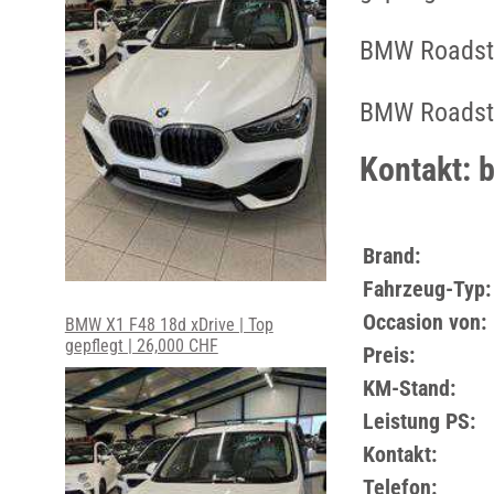
BMW Roadst
BMW Roadst
Kontakt: 
Brand:
Fahrzeug-Typ:
Occasion von:
BMW X1 F48 18d xDrive | Top
gepflegt | 26,000 CHF
Preis:
KM-Stand:
Leistung PS:
Kontakt:
Telefon: