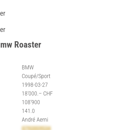
er
er
bmw Roaster
BMW
Coupé/Sport
1998-03-27
18’000.– CHF
108’900
141.0
André Aerni
0792059534