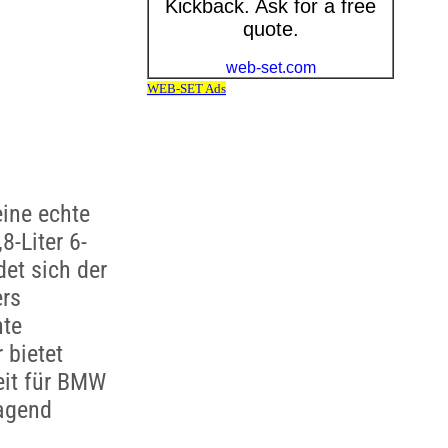
ine echte
8-Liter 6-
et sich der
ers
nte
 bietet
eit für BMW
ragend