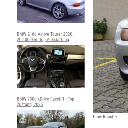
BMW 216d Active Tourer 2020,
200.000km, Top Ausstattung
BMW 730d xDrive Facelift - Top
Zustand, 2025
bmw Roaster