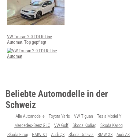
VW Touran 2.0 TDI R-Line
Automat, Top gepflegt
Beliebte Automodelle in der
Schweiz
Alle Automodelle
Toyota Yaris
VW Tiguan
Tesla Model Y
Mercedes-Benz GLC
VW Golf
Skoda Kodiaq
Skoda Karoq
Skoda Elroq
BMW X1
Audi Q3
Skoda Octavia
BMW X3
Audi A3