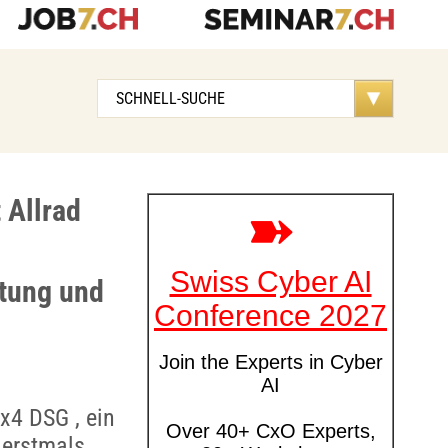
 Allrad
ttung und
x4 DSG , ein
 erstmals