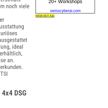
km noch viele
er
usstattung
uriöses
ausgestattet
ung, ideal
rhältlich,
sse an.
 erkunden.
 TSI
e 4x4 DSG