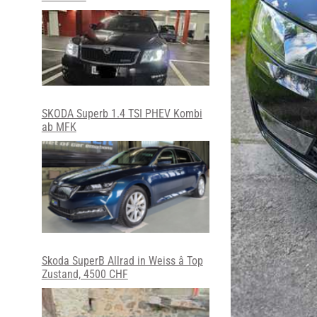
SKODA Superb 1.4 TSI PHEV Kombi
ab MFK
Skoda SuperB Allrad in Weiss â Top
Zustand, 4500 CHF