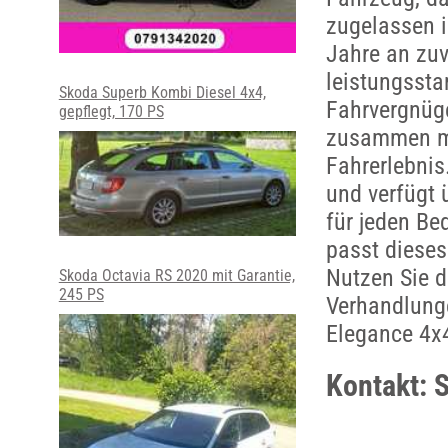
zugelassen i
Jahre an zuv
leistungssta
Skoda Superb Kombi Diesel 4x4,
Fahrvergnüge
gepflegt, 170 PS
zusammen mi
Fahrerlebnis
und verfügt
für jeden Be
passt dieses
Nutzen Sie d
Skoda Octavia RS 2020 mit Garantie,
245 PS
Verhandlung
Elegance 4x4 
Kontakt: 