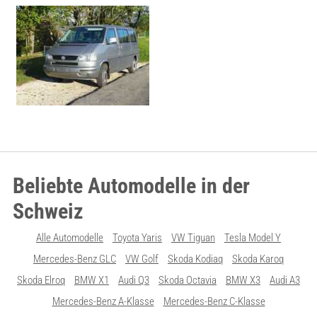
Beliebte Automodelle in der
Schweiz
Alle Automodelle
Toyota Yaris
VW Tiguan
Tesla Model Y
Mercedes-Benz GLC
VW Golf
Skoda Kodiaq
Skoda Karoq
Skoda Elroq
BMW X1
Audi Q3
Skoda Octavia
BMW X3
Audi A3
Mercedes-Benz A-Klasse
Mercedes-Benz C-Klasse